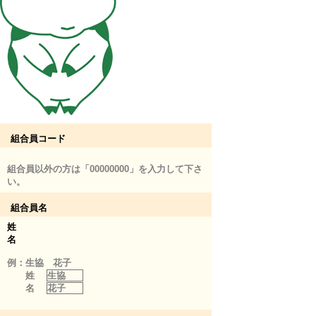
組合員コード
組合員以外の方は「00000000」を入力して下さ
い。
組合員名
姓
名
例：生協 花子
姓
生協
名
花子