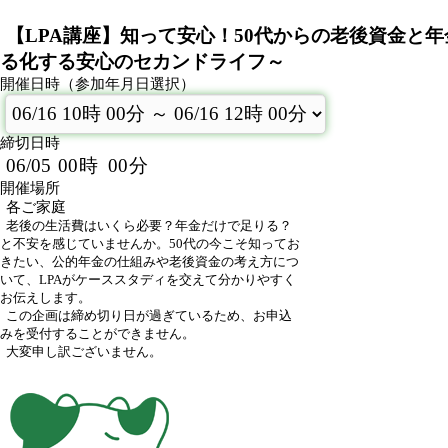
【LPA講座】知って安心！50代からの老後資金と
る化する安心のセカンドライフ～
開催日時（参加年月日選択）
締切日時
06/05
00
時
00
分
開催場所
各ご家庭
老後の生活費はいくら必要？年金だけで足りる？
と不安を感じていませんか。50代の今こそ知ってお
きたい、公的年金の仕組みや老後資金の考え方につ
いて、LPAがケーススタディを交えて分かりやすく
お伝えします。
この企画は締め切り日が過ぎているため、お申込
みを受付することができません。
大変申し訳ございません。