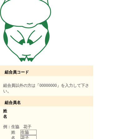
組合員コード
組合員以外の方は「00000000」を入力して下さ
い。
組合員名
姓
名
例：生協 花子
姓
生協
名
花子