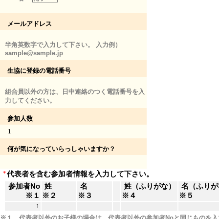
メールアドレス
半角英数字で入力して下さい。 入力例）
sample@sample.jp
生協に登録の電話番号
組合員以外の方は、日中連絡のつく電話番号を入
力してください。
参加人数
1
何が気になっていらっしゃいますか？
*
代表者を含む参加者情報を入力して下さい。
参加者No
姓
名
姓（ふりがな）
名（ふりが
※１
※２
※３
※４
※５
1
※１ 代表者以外のお子様の場合は、代表者以外の参加者Noと同じものを入