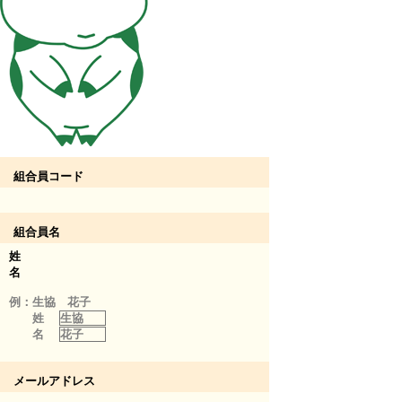
組合員コード
組合員名
姓
名
例：生協 花子
姓
生協
名
花子
メールアドレス