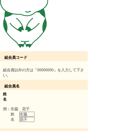
組合員コード
組合員以外の方は「00000000」を入力して下さ
い。
組合員名
姓
名
例：生協 花子
姓
生協
名
花子