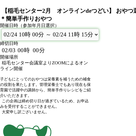
【稲毛センター2月 オンラインdeつどい】 おや
＊簡単手作りおやつ
開催日時（参加年月日選択）
締切日時
02/03
00
時
00
分
開催場所
稲毛センター会議室よりZOOMによるオン
ライン開催
子どもにとってのおやつは栄養素を補うための補食
の役割を果たします。管理栄養士でもあり現在も保
育園で活躍中の講師から、簡単手作りレシピをご紹
介いただきます。
この企画は締め切り日が過ぎているため、お申込
みを受付することができません。
大変申し訳ございません。