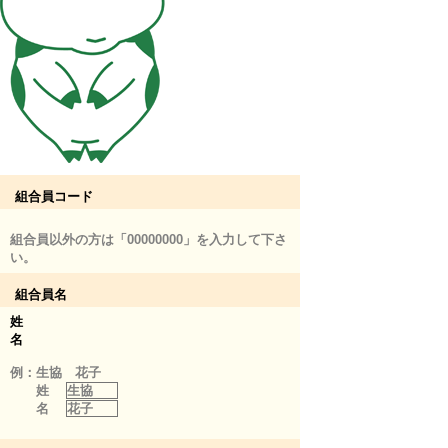
組合員コード
組合員以外の方は「00000000」を入力して下さ
い。
組合員名
姓
名
例：生協 花子
姓
生協
名
花子