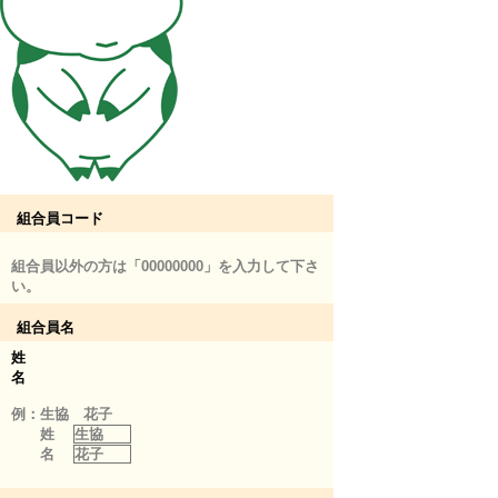
組合員コード
組合員以外の方は「00000000」を入力して下さ
い。
組合員名
姓
名
例：生協 花子
姓
生協
名
花子